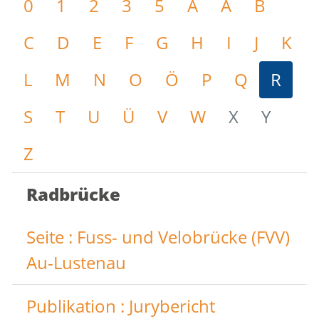
0
1
2
3
5
A
Ä
B
C
D
E
F
G
H
I
J
K
L
M
N
O
Ö
P
Q
R
S
T
U
Ü
V
W
X
Y
Z
Radbrücke
Seite : Fuss- und Velobrücke (FVV)
Au-Lustenau
Publikation : Jurybericht