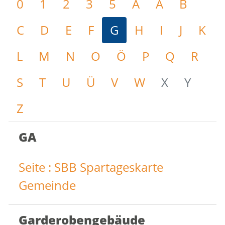
0
1
2
3
5
A
Ä
B
C
D
E
F
G
H
I
J
K
L
M
N
O
Ö
P
Q
R
S
T
U
Ü
V
W
X
Y
Z
GA
Seite : SBB Spartageskarte
Gemeinde
Garderobengebäude