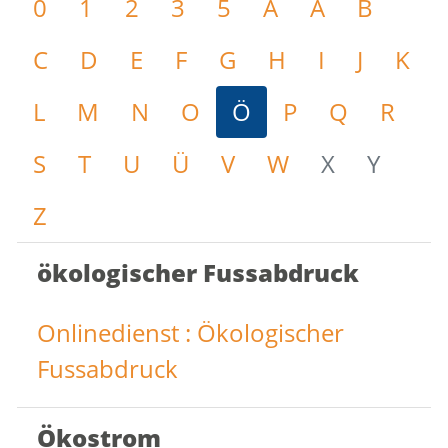
0
1
2
3
5
A
Ä
B
C
D
E
F
G
H
I
J
K
L
M
N
O
Ö
P
Q
R
S
T
U
Ü
V
W
X
Y
Z
ökologischer Fussabdruck
Onlinedienst : Ökologischer
Fussabdruck
Ökostrom