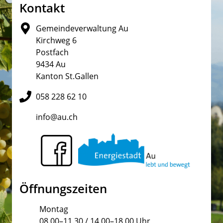
Fusszeile
Kontakt
Gemeindeverwaltung Au
Kirchweg 6
Postfach
9434 Au
Kanton St.Gallen
058 228 62 10
info@au.ch
Öffnungszeiten
Montag
08.00–11.30 / 14.00–18.00 Uhr