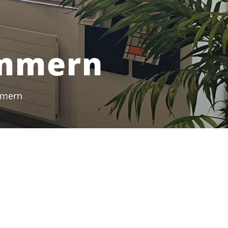
ummern
mmern
(ausgewählt)