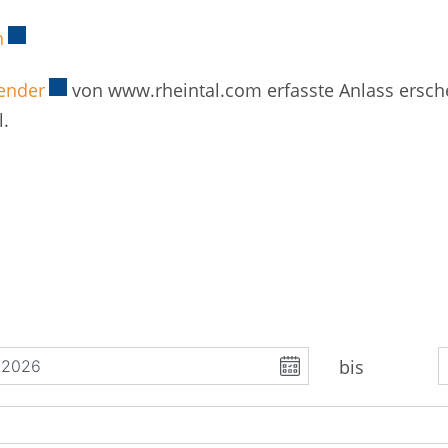
n
Externer Link wird in einem neuen Fenster geöffnet.
lender
Externer Link wird in einem neuen Fenster geöff
von www.rheintal.com erfasste Anlass ersche
l.
bis