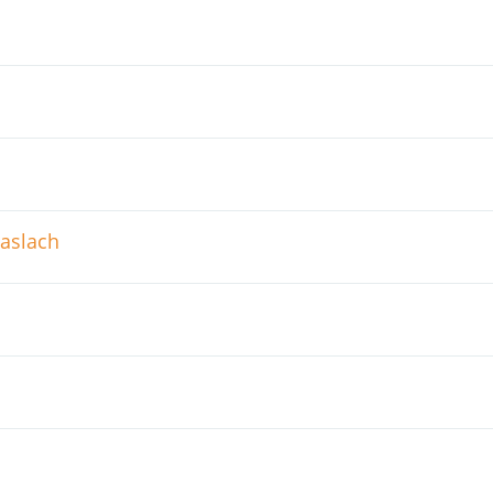
aslach
l