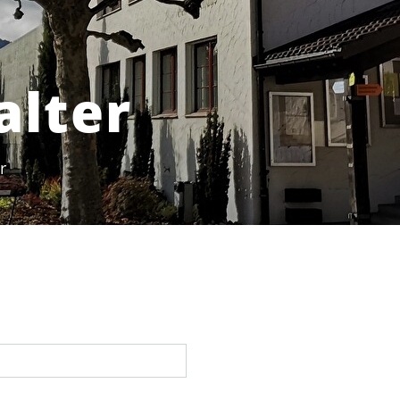
alter
r
(ausgewählt)