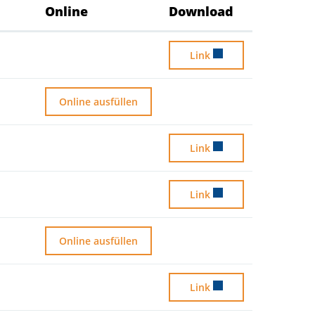
Online
Download
Abmeldung / Wegzug
Link
Adressauskunft bestellen
Online ausfüllen
AHV-Formulare
Link
AHV-Versicherungsausweis
Link
Allgemeine Auskünfte / Anfragen
Online ausfüllen
Alpviehsömmerung, Infor
Link