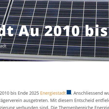
dt Au 2010 bis
adt
(ausgewählt)
 2010 bis Ende 2025
Energiestadt
Externer Link wird i
. Anschliessend wu
ägerverein ausgetreten. Mit diesem Entscheid entfie
izierung verbunden sind. Die Themenbereiche Energi