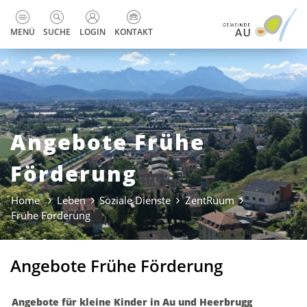
zur Startseite
Direkt zur Hauptnavigation
Direkt zum Inhalt
Direkt zur Suche
Direkt zum Stichwortverzeichnis
Kopfzeile
MENÜ
SUCHE
LOGIN
KONTAKT
Angebote Frühe
Förderung
Home
Leben
Soziale Dienste
ZentRuum
Frühe Förderung
(ausgewählt)
Angebote Frühe Förderung
Angebote für kleine Kinder in Au und Heerbrugg