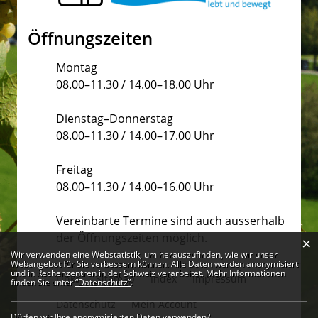
Öffnungszeiten
Montag
08.00–11.30 / 14.00–18.00 Uhr
Dienstag–Donnerstag
08.00–11.30 / 14.00–17.00 Uhr
Freitag
08.00–11.30 / 14.00–16.00 Uhr
Vereinbarte Termine sind auch ausserhalb
der Öffnungszeiten möglich.
×
Webstatistik
Wir verwenden eine Webstatistik, um herauszufinden, wie wir unser
Webangebot für Sie verbessern können. Alle Daten werden anonymisiert
und in Rechenzentren in der Schweiz verarbeitet. Mehr Informationen
Links
Sitemap
Index
Impressum
finden Sie unter
“Datenschutz“
.
Datenschutz
Mein Account
Dürfen wir Ihre anonymisierten Daten verwenden?