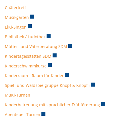
Chäfertreff
Musikgarten
Externer Link wird in einem neuen Fenster geöffnet
ElKi-Singen
Externer Link wird in einem neuen Fenster geöffnet.
Bibliothek / Ludothek
Externer Link wird in einem neuen Fenster 
Mütter- und Väterberatung SDM
Externer Link wird in einem neu
Kindertagesstätten SDM
Externer Link wird in einem neuen Fenst
Kinderschwimmkurse
Externer Link wird in einem neuen Fenster
Kinderraum - Raum für Kinder
Externer Link wird in einem neue
Spiel- und Waldspielgruppe Knopf & Knöpfli
Externer Link wird 
MuKi-Turnen
Kinderbetreuung mit sprachlicher Frühförderung
Externer Link 
Abenteuer Turnen
Externer Link wird in einem neuen Fenster ge