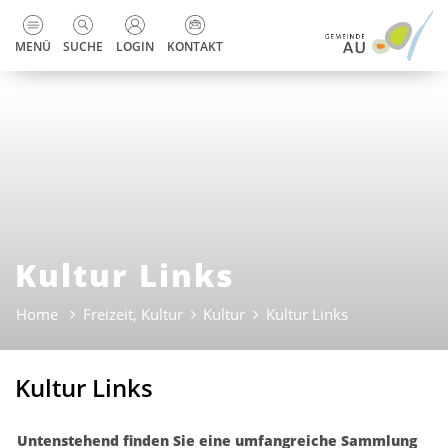
zur Startseite
Direkt zur Hauptnavigation
Direkt zum Inhalt
Direkt zur Suche
Direkt zum Stichwortverzeichnis
Kopfzeile
MENÜ
SUCHE
LOGIN
KONTAKT
Kultur Links
Home
Freizeit, Kultur
Kultur
Kultur Links
(ausgewählt)
Kultur Links
Untenstehend finden Sie eine umfangreiche Sammlung