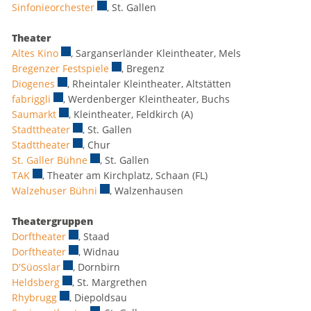
Sinfonieorchester
Externer Link wird in einem neuen Fenster geö
, St. Gallen
Theater
Altes Kino
Externer Link wird in einem neuen Fenster geöffnet.
, Sarganserländer Kleintheater, Mels
Bregenzer Festspiele
Externer Link wird in einem neuen Fenster 
, Bregenz
Diogenes
Externer Link wird in einem neuen Fenster geöffnet.
, Rheintaler Kleintheater, Altstätten
fabriggli
Externer Link wird in einem neuen Fenster geöffnet.
, Werdenberger Kleintheater, Buchs
Saumarkt
Externer Link wird in einem neuen Fenster geöffnet.
, Kleintheater, Feldkirch (A)
Stadttheater
Externer Link wird in einem neuen Fenster geöffnet
, St. Gallen
Stadttheater
Externer Link wird in einem neuen Fenster geöffnet
, Chur
St. Galler Bühne
Externer Link wird in einem neuen Fenster geöf
, St. Gallen
TAK
Externer Link wird in einem neuen Fenster geöffnet.
, Theater am Kirchplatz, Schaan (FL)
Walzehuser Bühni
Externer Link wird in einem neuen Fenster ge
, Walzenhausen
Theatergruppen
Dorftheater
Externer Link wird in einem neuen Fenster geöffnet.
, Staad
Dorftheater
Externer Link wird in einem neuen Fenster geöffnet.
, Widnau
D'Süosslar
Externer Link wird in einem neuen Fenster geöffnet.
, Dornbirn
Heldsberg
Externer Link wird in einem neuen Fenster geöffnet.
, St. Margrethen
Rhybrugg
Externer Link wird in einem neuen Fenster geöffnet.
, Diepoldsau