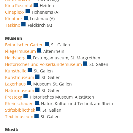
Kino Rosental
Externer Link wird in einem neuen Fenster geöffne
, Heiden
Cineplexx
Externer Link wird in einem neuen Fenster geöffnet.
, Hohenems (A)
Kinothek
Externer Link wird in einem neuen Fenster geöffnet.
, Lustenau (A)
Taskino
Externer Link wird in einem neuen Fenster geöffnet.
, Feldkirch (A)
Museen
Botanischer Garten
Externer Link wird in einem neuen Fenster g
, St. Gallen
Fliegermuseum
Externer Link wird in einem neuen Fenster geöff
, Altenrhein
Heldsberg
Externer Link wird in einem neuen Fenster geöffnet.
, Festungsmuseum, St. Margrethen
Historisches und Völkerkundemuseum
Externer Link wird in ein
, St. Gallen
Kunsthalle
Externer Link wird in einem neuen Fenster geöffnet.
, St. Gallen
Kunstmuseum
Externer Link wird in einem neuen Fenster geöffn
, St. Gallen
Lagerhaus
Externer Link wird in einem neuen Fenster geöffnet.
, Museum, St. Gallen
Naturmuseum
Externer Link wird in einem neuen Fenster geöffn
, St. Gallen
Prestegg
Externer Link wird in einem neuen Fenster geöffnet.
, Historisches Museum, Altstätten
Rheinschauen
Externer Link wird in einem neuen Fenster geöffn
, Natur, Kultur und Technik am Rhein
Stiftsbibliothek
Externer Link wird in einem neuen Fenster geöffn
, St. Gallen
Textilmuseum
Externer Link wird in einem neuen Fenster geöffn
, St. Gallen
Musik