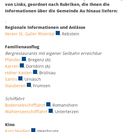
von Links, geordnet nach Rubriken, die Ihnen die
Informationen über die Gemeinde Au hinaus liefern:
.
Regionale Informationen und Anlässe
Verein St. Galler Rheintal
Externer Link wird in einem neuen Fens
, Rebstein
Familienausflug
Bergrestaurants mit eigener Seilbahn erreichbar
Pfänder
Externer Link wird in einem neuen Fenster geöffnet.
, Bregenz (A)
Karren
Externer Link wird in einem neuen Fenster geöffnet.
, Dornbirn (A)
Hoher Kasten
Externer Link wird in einem neuen Fenster geöffne
, Brülisau
Säntis
Externer Link wird in einem neuen Fenster geöffnet.
, Urnäsch
Stauberen
Externer Link wird in einem neuen Fenster geöffnet.
, Frümsen
Schiffahrt
Bodenseeschifffahrt
Externer Link wird in einem neuen Fenster 
, Romanshorn
Wahlenseeschifffahrt
Externer Link wird in einem neuen Fenster
, Unterterzen
Kino
Kino Madlen
Externer Link wird in einem neuen Fenster geöffnet
, Heerbrugg