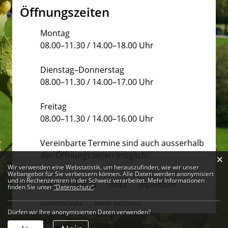
Öffnungszeiten
Montag
08.00–11.30 / 14.00–18.00 Uhr
Dienstag–Donnerstag
08.00–11.30 / 14.00–17.00 Uhr
Freitag
08.00–11.30 / 14.00–16.00 Uhr
Vereinbarte Termine sind auch ausserhalb
der Öffnungszeiten möglich.
×
Webstatistik
Wir verwenden eine Webstatistik, um herauszufinden, wie wir unser
Webangebot für Sie verbessern können. Alle Daten werden anonymisiert
und in Rechenzentren in der Schweiz verarbeitet. Mehr Informationen
Links
Sitemap
Index
Impressum
finden Sie unter
“Datenschutz“
.
Datenschutz
Mein Account
Dürfen wir Ihre anonymisierten Daten verwenden?