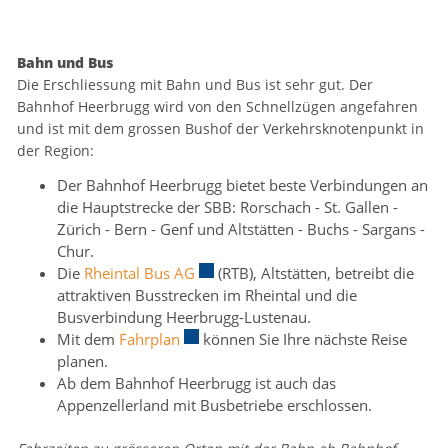
Bahn und Bus
Die Erschliessung mit Bahn und Bus ist sehr gut. Der
Bahnhof Heerbrugg wird von den Schnellzügen angefahren
und ist mit dem grossen Bushof der Verkehrsknotenpunkt in
der Region:
Der Bahnhof Heerbrugg bietet beste Verbindungen an
die Hauptstrecke der SBB: Rorschach - St. Gallen -
Zürich - Bern - Genf und Altstätten - Buchs - Sargans -
Chur.
Die
Rheintal Bus AG
Externer Link wird in einem neuen Fe
(RTB), Altstätten, betreibt die
attraktiven Busstrecken im Rheintal und die
Busverbindung Heerbrugg-Lustenau.
Mit dem
Fahrplan
Externer Link wird in einem neuen Fens
können Sie Ihre nächste Reise
planen.
Ab dem Bahnhof Heerbrugg ist auch das
Appenzellerland mit Busbetriebe erschlossen.