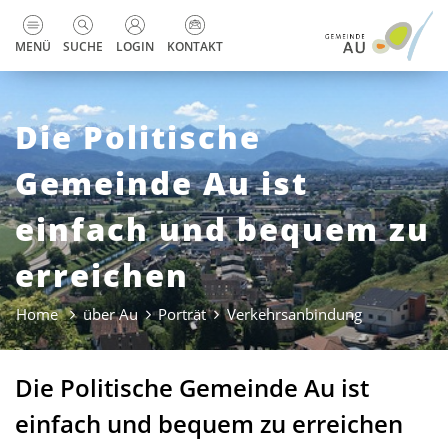
zur Startseite
Direkt zur Hauptnavigation
Direkt zum Inhalt
Direkt zur Suche
Direkt zum Stichwortverzeichnis
Kopfzeile
MENÜ
SUCHE
LOGIN
KONTAKT
Die Politische
Gemeinde Au ist
einfach und bequem zu
erreichen
Home
über Au
Porträt
Verkehrsanbindung
(ausgewählt
Die Politische Gemeinde Au ist
einfach und bequem zu erreichen