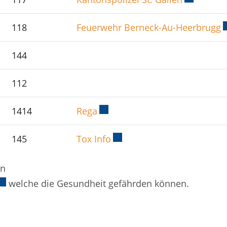
118
Feuerwehr Berneck-Au-Heerbrugg
E
144
112
1414
Rega
Externer Link wird in einem ne
145
Tox Info
Externer Link wird in eine
rn
xterner Link wird in einem neuen Fenster geöffnet.
welche die Gesundheit gefährden können.