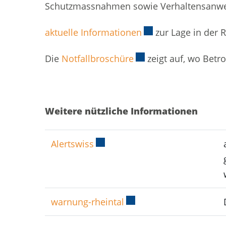
Schutzmassnahmen sowie Verhaltensanwe
aktuelle Informationen
Externer Link wird 
zur Lage in der 
Die
Notfallbroschüre
Externer Link wird in
zeigt auf, wo Betro
Weitere nützliche Informationen
Alertswiss
Externer Link wird in einem ne
warnung-rheintal
Externer Link wird in e