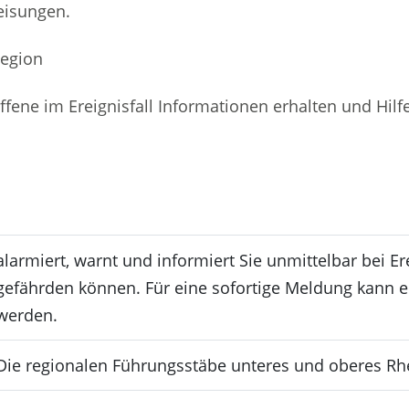
isungen.
in einem neuen Fenster geöffnet.
Region
 einem neuen Fenster geöffnet.
ffene im Ereignisfall Informationen erhalten und Hilf
uen Fenster geöffnet.
alarmiert, warnt und informiert Sie unmittelbar bei E
gefährden können. Für eine sofortige Meldung kann ei
werden.
inem neuen Fenster geöffnet.
Die regionalen Führungsstäbe unteres und oberes Rhei