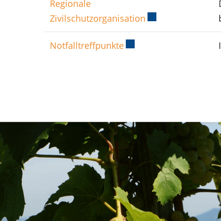
Regionale
Zivilschutzorganisation
Externer Link wir
Notfalltreffpunkte
Externer Link wird in e
Fusszeile