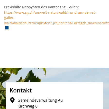
Praxishilfe Neopyhten des Kantons St. Gallen:
https://www.sg.ch/umwelt-natur/wald/-rund-um-den-st-
galler-
wald/waldschutz/neophyten/_jcr_content/Par/sgch_downloadli
Externer Link wird in einem neuen Fenster geöffnet.
Fusszeile
Kontakt
Gemeindeverwaltung Au
Kirchweg 6