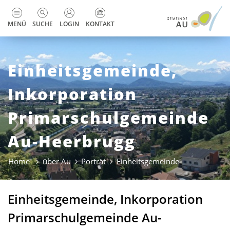
zur Startseite
Direkt zur Hauptnavigation
Direkt zum Inhalt
Direkt zur Suche
Direkt zum Stichwortverzeichnis
Kopfzeile
MENÜ
SUCHE
LOGIN
KONTAKT
Einheitsgemeinde,
Inkorporation
Primarschulgemeinde
Au-Heerbrugg
Home
über Au
Porträt
Einheitsgemeinde
(ausgewählt)
Einheitsgemeinde, Inkorporation
Primarschulgemeinde Au-