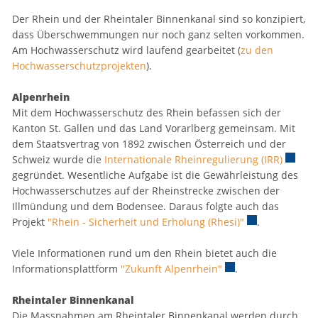
Der Rhein und der Rheintaler Binnenkanal sind so konzipiert,
dass Überschwemmungen nur noch ganz selten vorkommen.
Am Hochwasserschutz wird laufend gearbeitet (
zu den
Hochwasserschutzprojekten
).
Alpenrhein
Mit dem Hochwasserschutz des Rhein befassen sich der
Kanton St. Gallen und das Land Vorarlberg gemeinsam. Mit
dem Staatsvertrag von 1892 zwischen Österreich und der
Schweiz wurde die
Internationale Rheinregulierung (IRR)
Externe
gegründet. Wesentliche Aufgabe ist die Gewährleistung des
Hochwasserschutzes auf der Rheinstrecke zwischen der
Illmündung und dem Bodensee. Daraus folgte auch das
Projekt
"Rhein - Sicherheit und Erholung (Rhesi)"
Externer Link w
.
Viele Informationen rund um den Rhein bietet auch die
Informationsplattform
"Zukunft Alpenrhein"
Externer Link wird 
.
Rheintaler Binnenkanal
Die Massnahmen am Rheintaler Binnenkanal werden durch