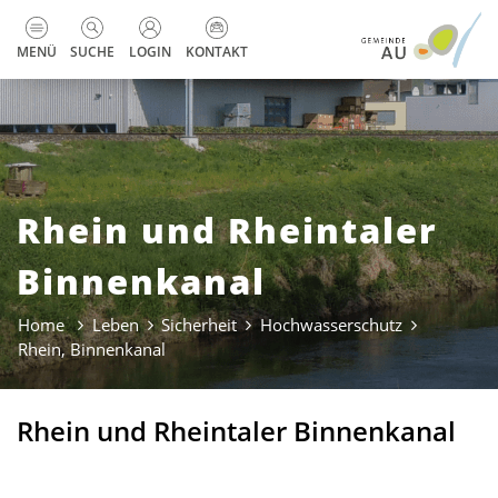
zur Startseite
Direkt zur Hauptnavigation
Direkt zum Inhalt
Direkt zur Suche
Direkt zum Stichwortverzeichnis
Kopfzeile
MENÜ
SUCHE
LOGIN
KONTAKT
Rhein und Rheintaler
Binnenkanal
Home
Leben
Sicherheit
Hochwasserschutz
Rhein, Binnenkanal
(ausgewählt)
Rhein und Rheintaler Binnenkanal