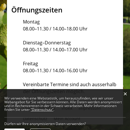
Öffnungszeiten
Montag
08.00–11.30 / 14.00–18.00 Uhr
Dienstag–Donnerstag
08.00–11.30 / 14.00–17.00 Uhr
Freitag
08.00–11.30 / 14.00–16.00 Uhr
Vereinbarte Termine sind auch ausserhalb
der Öffnungszeiten möglich.
×
Webstatistik
Wir verwenden eine Webstatistik, um herauszufinden, wie wir unser
Webangebot für Sie verbessern können. Alle Daten werden anonymisiert
und in Rechenzentren in der Schweiz verarbeitet. Mehr Informationen
Links
Sitemap
Index
Impressum
finden Sie unter
“Datenschutz“
.
Datenschutz
Mein Account
Dürfen wir Ihre anonymisierten Daten verwenden?