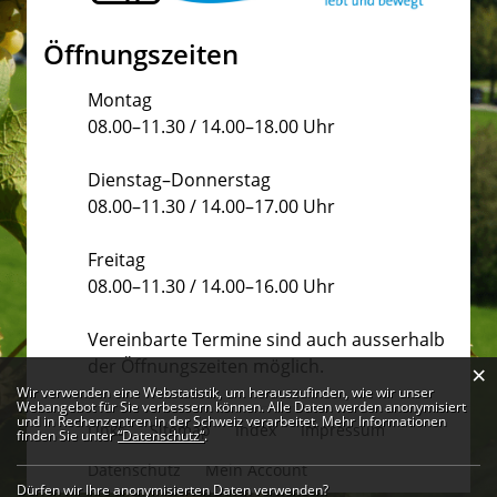
Öffnungszeiten
Montag
08.00–11.30 / 14.00–18.00 Uhr
Dienstag–Donnerstag
08.00–11.30 / 14.00–17.00 Uhr
Freitag
08.00–11.30 / 14.00–16.00 Uhr
Vereinbarte Termine sind auch ausserhalb
der Öffnungszeiten möglich.
×
Webstatistik
Wir verwenden eine Webstatistik, um herauszufinden, wie wir unser
Webangebot für Sie verbessern können. Alle Daten werden anonymisiert
und in Rechenzentren in der Schweiz verarbeitet. Mehr Informationen
Links
Sitemap
Index
Impressum
finden Sie unter
“Datenschutz“
.
Datenschutz
Mein Account
Dürfen wir Ihre anonymisierten Daten verwenden?