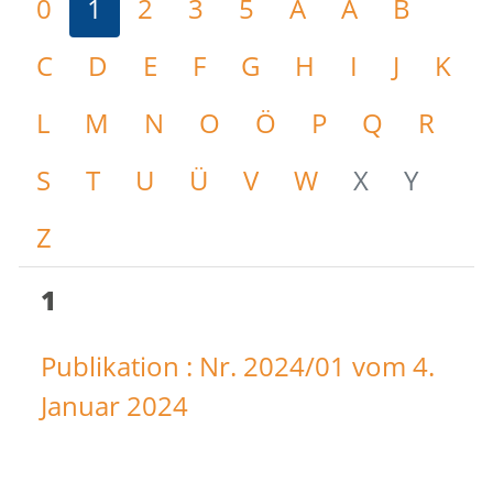
0
1
2
3
5
A
Ä
B
C
D
E
F
G
H
I
J
K
L
M
N
O
Ö
P
Q
R
S
T
U
Ü
V
W
X
Y
Z
1
Publikation : Nr. 2024/01 vom 4.
Januar 2024