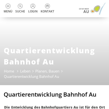
zur Startseite
Direkt zur Hauptnavigation
Direkt zum Inhalt
Direkt zur Suche
Direkt zum Stichwortverzeichnis
Kopfzeile
MENÜ
SUCHE
LOGIN
KONTAKT
Quartierentwicklung
Bahnhof Au
Home
Leben
Planen, Bauen
Quartierentwicklung Bahnhof Au
(ausgewählt)
Quartierentwicklung Bahnhof Au
Die Entwicklung des Bahnhofquartiers Au ist für den Ort