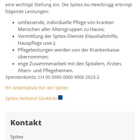
eine wichtige Stellung ein. Die Spitex Au-Heerbrugg erbringt
Zugehörige Objekte
folgende Leistungen:
umfassende, individuelle Pflege von kranken
Menschen aller Altersgruppen zu Hause;
Vermittlung der Spitex-Dienste (Haushaltshilfe,
Hauspflege usw.);
Pflegeleistungen werden von der Krankenkasse
übernommen;
enge Zusammenarbeit mit den Spitälern, Ärzten,
Alters- und Pflegeheimen.
Spendenkonto: CH 95 0900 0000 9000 2923-2
Ihr Arbeitsplatz bei der Spitex
Spitex Verband SG/AR/AI
Externer Link wird in einem neuen Fens
Kontakt
Spitex