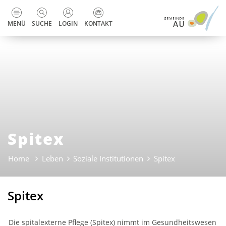
zur Startseite
Direkt zur Hauptnavigation
Direkt zum Inhalt
Direkt zur Suche
Direkt zum Stichwortverzeichnis
Kopfzeile
MENÜ
SUCHE
LOGIN
KONTAKT
Spitex
Home
Leben
Soziale Institutionen
Spitex
(ausgewählt)
Spitex
Die spitalexterne Pflege (Spitex) nimmt im Gesundheitswesen