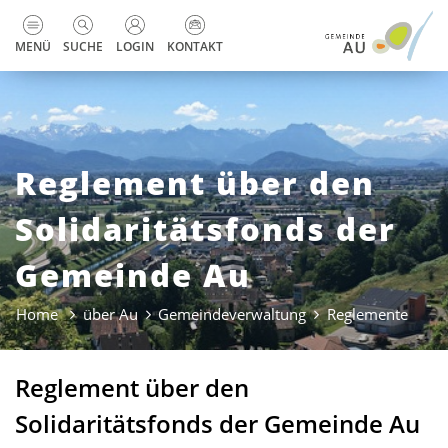
zur Startseite
Direkt zur Hauptnavigation
Direkt zum Inhalt
Direkt zur Suche
Direkt zum Stichwortverzeichnis
Kopfzeile
MENÜ
SUCHE
LOGIN
KONTAKT
Reglement über den
Solidaritätsfonds der
Gemeinde Au
Home
über Au
Gemeindeverwaltung
Reglemente
(ausg
Reglement über den
Solidaritätsfonds der Gemeinde Au