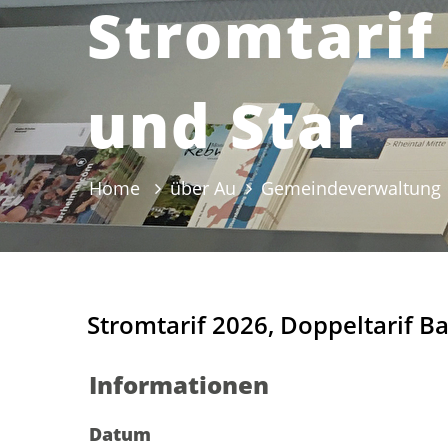
Stromtarif
und Star
Home
über Au
Gemeindeverwaltung
Stromtarif 2026, Doppeltarif Ba
Informationen
Zugehörige Objekte
Datum