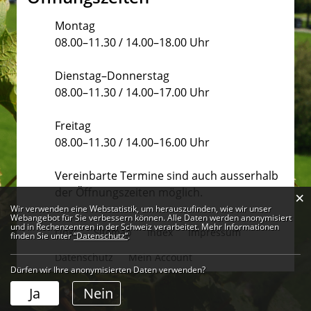
Montag
08.00–11.30 / 14.00–18.00 Uhr
Dienstag–Donnerstag
08.00–11.30 / 14.00–17.00 Uhr
Freitag
08.00–11.30 / 14.00–16.00 Uhr
Vereinbarte Termine sind auch ausserhalb
der Öffnungszeiten möglich.
×
Webstatistik
Wir verwenden eine Webstatistik, um herauszufinden, wie wir unser
Webangebot für Sie verbessern können. Alle Daten werden anonymisiert
und in Rechenzentren in der Schweiz verarbeitet. Mehr Informationen
Links
Sitemap
Index
Impressum
finden Sie unter
“Datenschutz“
.
Datenschutz
Mein Account
Dürfen wir Ihre anonymisierten Daten verwenden?
Ja
Nein