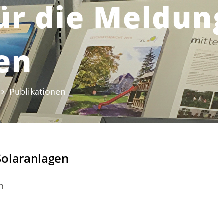
ür die Meldun
en
Publikationen
(ausgewählt)
Solaranlagen
n