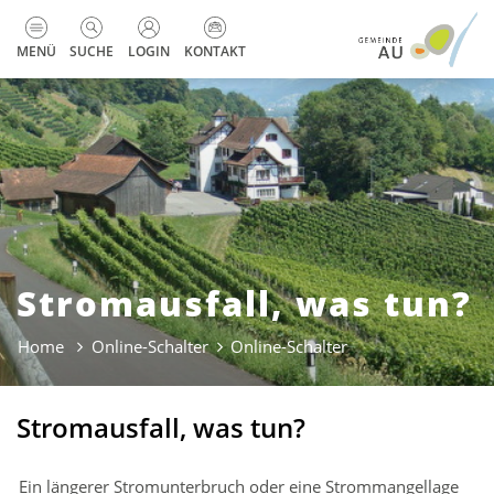
zur Startseite
Direkt zur Hauptnavigation
Direkt zum Inhalt
Direkt zur Suche
Direkt zum Stichwortverzeichnis
Kopfzeile
MENÜ
SUCHE
LOGIN
KONTAKT
Stromausfall, was tun?
Home
Online-Schalter
Online-Schalter
(ausgewählt)
Stromausfall, was tun?
Ein längerer Stromunterbruch oder eine Strommangellage