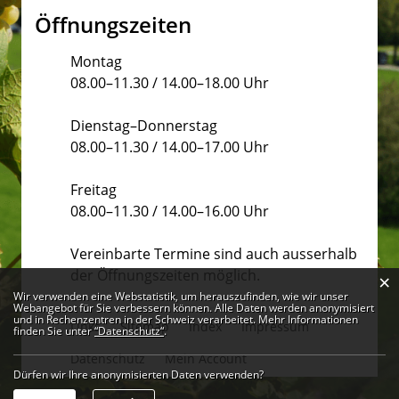
Öffnungszeiten
Montag
08.00–11.30 / 14.00–18.00 Uhr
Dienstag–Donnerstag
08.00–11.30 / 14.00–17.00 Uhr
Freitag
08.00–11.30 / 14.00–16.00 Uhr
Vereinbarte Termine sind auch ausserhalb
der Öffnungszeiten möglich.
×
Webstatistik
Wir verwenden eine Webstatistik, um herauszufinden, wie wir unser
Webangebot für Sie verbessern können. Alle Daten werden anonymisiert
und in Rechenzentren in der Schweiz verarbeitet. Mehr Informationen
Links
Sitemap
Index
Impressum
finden Sie unter
“Datenschutz“
.
Datenschutz
Mein Account
Dürfen wir Ihre anonymisierten Daten verwenden?