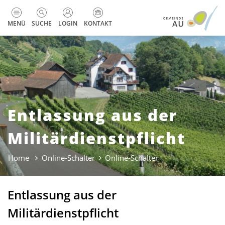
zur Startseite
Direkt zur Hauptnavigation
Direkt zum Inhalt
Direkt zur Suche
Direkt zum Stichwortverzeichnis
Kopfzeile
MENÜ
SUCHE
LOGIN
KONTAKT
Entlassung aus der
Militärdienstpflicht
Home
Online-Schalter
Online-Schalter
(ausgewählt)
Entlassung aus der
Militärdienstpflicht