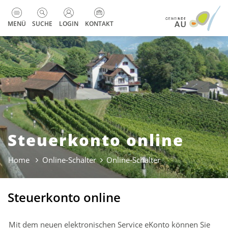
zur Startseite
Direkt zur Hauptnavigation
Direkt zum Inhalt
Direkt zur Suche
Direkt zum Stichwortverzeichnis
Kopfzeile
MENÜ
SUCHE
LOGIN
KONTAKT
Steuerkonto online
Home
Online-Schalter
Online-Schalter
(ausgewählt)
Steuerkonto online
Mit dem neuen elektronischen Service eKonto können Sie