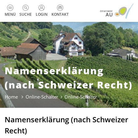
zur Startseite
Direkt zur Hauptnavigation
Direkt zum Inhalt
Direkt zur Suche
Direkt zum Stichwortverzeichnis
Kopfzeile
MENÜ
SUCHE
LOGIN
KONTAKT
Namenserklärung
(nach Schweizer Recht)
Home
Online-Schalter
Online-Schalter
(ausgewählt)
Namenserklärung (nach Schweizer
Recht)