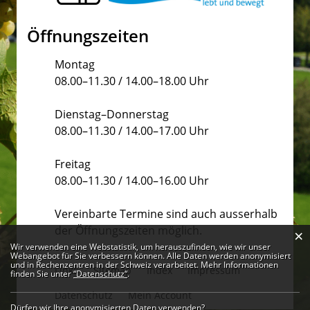
Öffnungszeiten
Montag
08.00–11.30 / 14.00–18.00 Uhr
Dienstag–Donnerstag
08.00–11.30 / 14.00–17.00 Uhr
Freitag
08.00–11.30 / 14.00–16.00 Uhr
Vereinbarte Termine sind auch ausserhalb
der Öffnungszeiten möglich.
×
Webstatistik
Wir verwenden eine Webstatistik, um herauszufinden, wie wir unser
Webangebot für Sie verbessern können. Alle Daten werden anonymisiert
und in Rechenzentren in der Schweiz verarbeitet. Mehr Informationen
Links
Sitemap
Index
Impressum
finden Sie unter
“Datenschutz“
.
Datenschutz
Mein Account
Dürfen wir Ihre anonymisierten Daten verwenden?