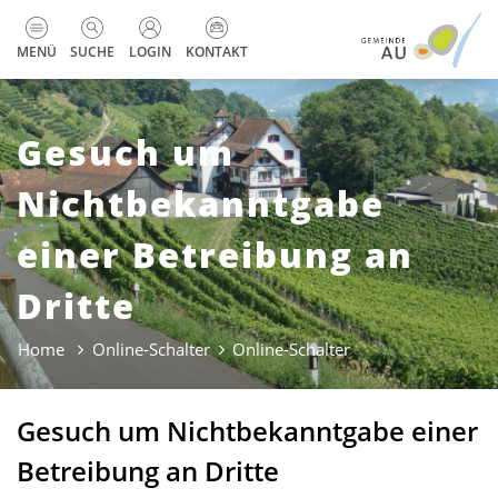
zur Startseite
Direkt zur Hauptnavigation
Direkt zum Inhalt
Direkt zur Suche
Direkt zum Stichwortverzeichnis
Kopfzeile
MENÜ
SUCHE
LOGIN
KONTAKT
Gesuch um
Nichtbekanntgabe
einer Betreibung an
Dritte
Home
Online-Schalter
Online-Schalter
(ausgewählt)
Gesuch um Nichtbekanntgabe einer
Betreibung an Dritte