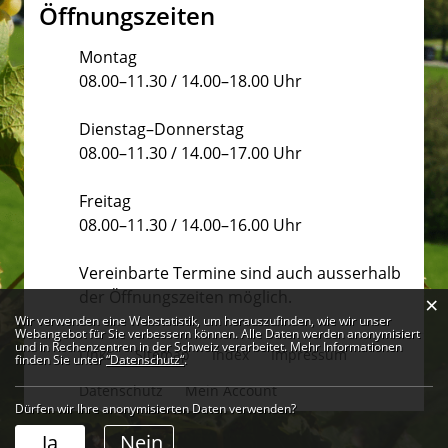
Öffnungszeiten
Montag
08.00–11.30 / 14.00–18.00 Uhr
Dienstag–Donnerstag
08.00–11.30 / 14.00–17.00 Uhr
Freitag
08.00–11.30 / 14.00–16.00 Uhr
Vereinbarte Termine sind auch ausserhalb
der Öffnungszeiten möglich.
×
Webstatistik
Wir verwenden eine Webstatistik, um herauszufinden, wie wir unser
Webangebot für Sie verbessern können. Alle Daten werden anonymisiert
und in Rechenzentren in der Schweiz verarbeitet. Mehr Informationen
Links
Sitemap
Index
Impressum
finden Sie unter
“Datenschutz“
.
Datenschutz
Mein Account
Dürfen wir Ihre anonymisierten Daten verwenden?
Ja
Nein