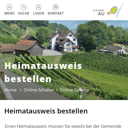
zur Startseite
Direkt zur Hauptnavigation
Direkt zum Inhalt
Direkt zur Suche
Direkt zum Stichwortverzeichnis
Kopfzeile
MENÜ
SUCHE
LOGIN
KONTAKT
Heimatausweis
bestellen
Home
Online-Schalter
Online-Schalter
(ausgewählt)
Heimatausweis bestellen
Einen Heimatausweis müssen Sie jeweils bei der Gemeinde