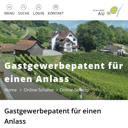
zur Startseite
Direkt zur Hauptnavigation
Direkt zum Inhalt
Direkt zur Suche
Direkt zum Stichwortverzeichnis
Kopfzeile
MENÜ
SUCHE
LOGIN
KONTAKT
Gastgewerbepatent für
einen Anlass
Home
Online-Schalter
Online-Schalter
(ausgewählt)
Gastgewerbepatent für einen
Anlass