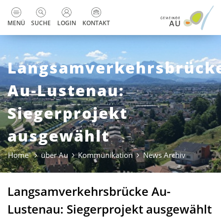
zur Startseite
Direkt zur Hauptnavigation
Direkt zum Inhalt
Direkt zur Suche
Direkt zum Stichwortverzeichnis
Kopfzeile
MENÜ
SUCHE
LOGIN
KONTAKT
Langsamverkehrsbrück
Au-Lustenau:
Siegerprojekt
ausgewählt
Home
über Au
Kommunikation
News Archiv
(ausgewähl
Langsamverkehrsbrücke Au-
Lustenau: Siegerprojekt ausgewählt