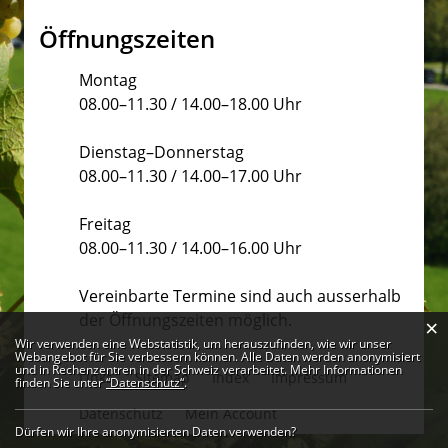
Öffnungszeiten
Montag
08.00–11.30 / 14.00–18.00 Uhr
Dienstag–Donnerstag
08.00–11.30 / 14.00–17.00 Uhr
Freitag
08.00–11.30 / 14.00–16.00 Uhr
Vereinbarte Termine sind auch ausserhalb
der Öffnungszeiten möglich.
×
Webstatistik
Wir verwenden eine Webstatistik, um herauszufinden, wie wir unser
Webangebot für Sie verbessern können. Alle Daten werden anonymisiert
und in Rechenzentren in der Schweiz verarbeitet. Mehr Informationen
Links
Sitemap
Index
Impressum
finden Sie unter
“Datenschutz“
.
Datenschutz
Mein Account
Dürfen wir Ihre anonymisierten Daten verwenden?