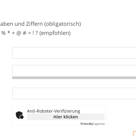
ben und Ziffern (obligatorisch)
/ % * + @ # = ! ? (empfohlen)
Anti-Roboter-Verifizierung
Hier klicken
Friendly
Captcha