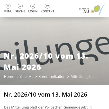
zur Startseite
Direkt zur Hauptnavigation
Direkt zum Inhalt
Direkt zur Suche
Direkt zum Stichwortverzeichnis
Kopfzeile
MENÜ
SUCHE
LOGIN
KONTAKT
Nr. 2026/10 vom 13.
Mai 2026
Home
über Au
Kommunikation
Mitteilungsblatt
(ausge
Nr. 2026/10 vom 13. Mai 2026
Das Mitteilungsblatt der Politischen Gemeinde gibt in