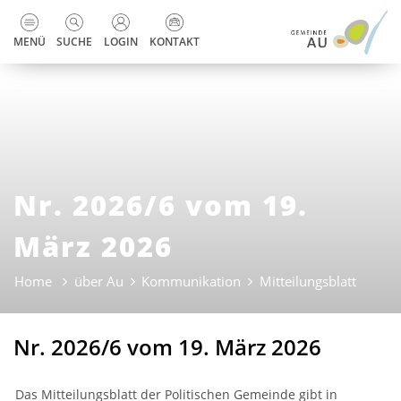
zur Startseite
Direkt zur Hauptnavigation
Direkt zum Inhalt
Direkt zur Suche
Direkt zum Stichwortverzeichnis
Kopfzeile
MENÜ
SUCHE
LOGIN
KONTAKT
Nr. 2026/6 vom 19.
März 2026
Home
über Au
Kommunikation
Mitteilungsblatt
(ausge
Nr. 2026/6 vom 19. März 2026
Das Mitteilungsblatt der Politischen Gemeinde gibt in