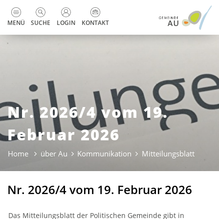
zur Startseite
Direkt zur Hauptnavigation
Direkt zum Inhalt
Direkt zur Suche
Direkt zum Stichwortverzeichnis
Kopfzeile
MENÜ
SUCHE
LOGIN
KONTAKT
Nr. 2026/4 vom 19.
Februar 2026
Home
über Au
Kommunikation
Mitteilungsblatt
(ausge
Nr. 2026/4 vom 19. Februar 2026
Das Mitteilungsblatt der Politischen Gemeinde gibt in