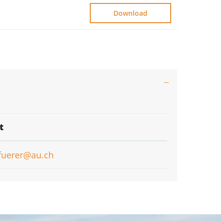
Download
t
fuerer@au.ch