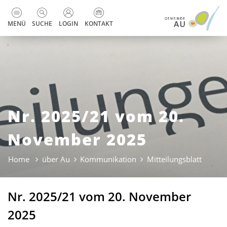
zur Startseite
Direkt zur Hauptnavigation
Direkt zum Inhalt
Direkt zur Suche
Direkt zum Stichwortverzeichnis
Kopfzeile
MENÜ
SUCHE
LOGIN
KONTAKT
Nr. 2025/21 vom 20.
November 2025
Home
über Au
Kommunikation
Mitteilungsblatt
(ausge
Nr. 2025/21 vom 20. November
2025