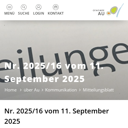
zur Startseite
Direkt zur Hauptnavigation
Direkt zum Inhalt
Direkt zur Suche
Direkt zum Stichwortverzeichnis
Kopfzeile
MENÜ
SUCHE
LOGIN
KONTAKT
Nr. 2025/16 vom 11.
September 2025
Home
über Au
Kommunikation
Mitteilungsblatt
(ausge
Nr. 2025/16 vom 11. September
2025