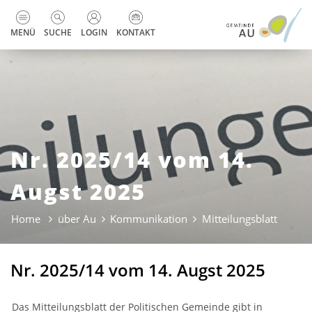
zur Startseite
Direkt zur Hauptnavigation
Direkt zum Inhalt
Direkt zur Suche
Direkt zum Stichwortverzeichnis
Kopfzeile
MENÜ
SUCHE
LOGIN
KONTAKT
Nr. 2025/14 vom 14.
Augst 2025
Home
über Au
Kommunikation
Mitteilungsblatt
(ausge
Nr. 2025/14 vom 14. Augst 2025
Das Mitteilungsblatt der Politischen Gemeinde gibt in