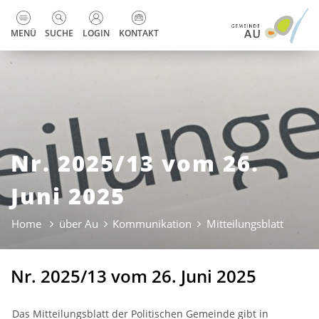
zur Startseite
Direkt zur Hauptnavigation
Direkt zum Inhalt
Direkt zur Suche
Direkt zum Stichwortverzeichnis
Kopfzeile
MENÜ
SUCHE
LOGIN
KONTAKT
Nr. 2025/13 vom 26.
Juni 2025
Home
über Au
Kommunikation
Mitteilungsblatt
(ausge
Nr. 2025/13 vom 26. Juni 2025
Das Mitteilungsblatt der Politischen Gemeinde gibt in