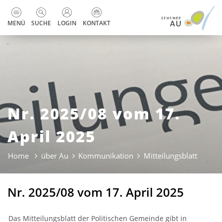
zur Startseite
Direkt zur Hauptnavigation
Direkt zum Inhalt
Direkt zur Suche
Direkt zum Stichwortverzeichnis
Kopfzeile
MENÜ
SUCHE
LOGIN
KONTAKT
Nr. 2025/08 vom 17.
April 2025
Home
über Au
Kommunikation
Mitteilungsblatt
(ausge
Nr. 2025/08 vom 17. April 2025
Das Mitteilungsblatt der Politischen Gemeinde gibt in