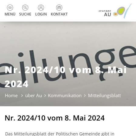
zur Startseite
Direkt zur Hauptnavigation
Direkt zum Inhalt
Direkt zur Suche
Direkt zum Stichwortverzeichnis
Kopfzeile
MENÜ
SUCHE
LOGIN
KONTAKT
Nr. 2024/10 vom 8. Mai
2024
Home
über Au
Kommunikation
Mitteilungsblatt
(ausge
Nr. 2024/10 vom 8. Mai 2024
Das Mitteilungsblatt der Politischen Gemeinde gibt in