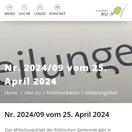
zur Startseite
Direkt zur Hauptnavigation
Direkt zum Inhalt
Direkt zur Suche
Direkt zum Stichwortverzeichnis
Kopfzeile
MENÜ
SUCHE
LOGIN
KONTAKT
Nr. 2024/09 vom 25.
April 2024
Home
über Au
Kommunikation
Mitteilungsblatt
(ausge
Nr. 2024/09 vom 25. April 2024
Das Mitteilungsblatt der Politischen Gemeinde gibt in