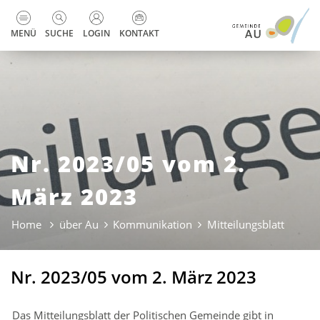
zur Startseite
Direkt zur Hauptnavigation
Direkt zum Inhalt
Direkt zur Suche
Direkt zum Stichwortverzeichnis
Kopfzeile
MENÜ
SUCHE
LOGIN
KONTAKT
Nr. 2023/05 vom 2.
März 2023
Home
über Au
Kommunikation
Mitteilungsblatt
(ausge
Nr. 2023/05 vom 2. März 2023
Das Mitteilungsblatt der Politischen Gemeinde gibt in