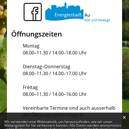
Öffnungszeiten
Montag
08.00–11.30 / 14.00–18.00 Uhr
Dienstag–Donnerstag
08.00–11.30 / 14.00–17.00 Uhr
Freitag
08.00–11.30 / 14.00–16.00 Uhr
Vereinbarte Termine sind auch ausserhalb
der Öffnungszeiten möglich.
×
Webstatistik
Wir verwenden eine Webstatistik, um herauszufinden, wie wir unser
Webangebot für Sie verbessern können. Alle Daten werden anonymisiert