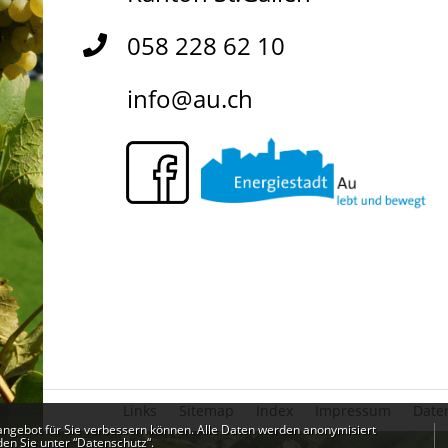
058 228 62 10
info@au.ch
Links
Sitemap
Index
Impressum
Date
angebot für Sie verbessern können. Alle Daten werden anonymisiert
den Sie unter
“Datenschutz“
.