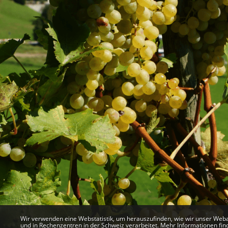
Webstatistik
Wir verwenden eine Webstatistik, um herauszufinden, wie wir unser Web
und in Rechenzentren in der Schweiz verarbeitet. Mehr Informationen fin