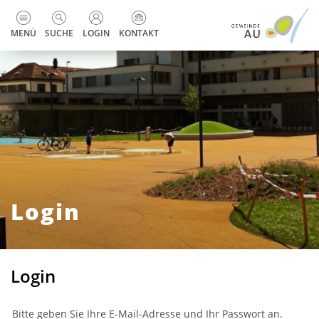
zur Startseite
Direkt zur Hauptnavigation
Direkt zum Inhalt
Direkt zur Suche
Direkt zum Stichwortverzeichnis
Kopfzeile
MENÜ
SUCHE
LOGIN
KONTAKT
Login
Login
Bitte geben Sie Ihre E-Mail-Adresse und Ihr Passwort an.