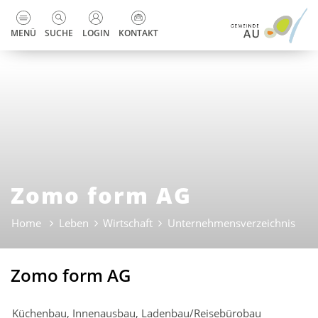
zur Startseite
Direkt zur Hauptnavigation
Direkt zum Inhalt
Direkt zur Suche
Direkt zum Stichwortverzeichnis
Kopfzeile
MENÜ
SUCHE
LOGIN
KONTAKT
Zomo form AG
Home
Leben
Wirtschaft
Unternehmensverzeichnis
(aus
Zomo form AG
Küchenbau, Innenausbau, Ladenbau/Reisebürobau