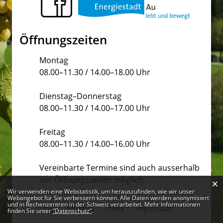
Öffnungszeiten
Montag
08.00–11.30 / 14.00–18.00 Uhr
Dienstag–Donnerstag
08.00–11.30 / 14.00–17.00 Uhr
Freitag
08.00–11.30 / 14.00–16.00 Uhr
Vereinbarte Termine sind auch ausserhalb
der Öffnungszeiten möglich.
×
Webstatistik
Wir verwenden eine Webstatistik, um herauszufinden, wie wir unser
Webangebot für Sie verbessern können. Alle Daten werden anonymisiert
und in Rechenzentren in der Schweiz verarbeitet. Mehr Informationen
Links
Sitemap
Index
Impressum
finden Sie unter
“Datenschutz“
.