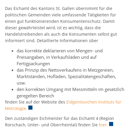
Das Eichamt des Kantons St. Gallen übernimmt für die
politischen Gemeinden viele umfassende Tätigkeiten für
einen gut funktionierenden Konsumentenschutz. Damit
dieser gewährleistet wird, ist es wichtig, dass die
Handelstreibenden als auch die Konsumenten selbst gut
informiert sind. Detaillierte Informationen über
das korrekte deklarieren von Mengen- und
Preisangaben, in Verkaufsläden und auf
Fertigpackungen
das Prinzip des Nettoverkaufens in Metzgereien,
Marktständen, Hofläden, Spezialitätengeschäften,
usw.
den korrekten Umgang mit Messmitteln im gesetzlich
geregelten Bereich
finden Sie auf der Website des
Eidgenössichen Instituts für
Metrologie.
Externer Link wird in einem neuen Fenster geöffnet.
Den zuständigen Eichmeister für das Eichamt 4 (Region
Rorschach, Unter- und Oberrheintal) finden Sie
hier.
Externer Li