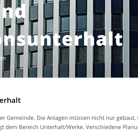
und
onsunterhalt
gen
(ausgewählt)
erhalt
iner Gemeinde. Die Anlagen müssen nicht nur gebaut,
gt dem Bereich Unterhalt/Werke. Verschiedene Planung