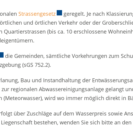
ntonalen
Strassengesetz
Externer Link wird in einem ne
geregelt. Je nach Klassierun
rörtlichen und örtlichen Verkehr oder der Grobersch
n Quartierstrassen (bis ca. 10 erschlossene Wohneinhe
deigentümern.
xterner Link wird in einem neuen Fenster geöffnet.
die Gemeinden, sämtliche Vorkehrungen zum Schutz
zgebung (sGS 752.2).
Planung, Bau und Instandhaltung der Entwässerungsa
n zur regionalen Abwassereinigungsanlage gelangt un
 (Meteorwasser), wird wo immer möglich direkt in Bä
rfolgt über Zuschläge auf dem Wasserpreis sowie An
 Liegenschaft bestehen, wenden Sie sich bitte an den