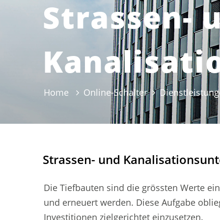
Strassen- 
Kanalisati
Home
Online-Schalter
Dienstleistun
Strassen- und Kanalisationsunt
Die Tiefbauten sind die grössten Werte e
Zugehörige Objekte
und erneuert werden. Diese Aufgabe oblie
Investitionen zielgerichtet einzusetzen.