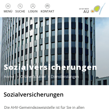
zur Startseite
Direkt zur Hauptnavigation
Direkt zum Inhalt
Direkt zur Suche
Direkt zum Stichwortverzeichnis
Kopfzeile
MENÜ
SUCHE
LOGIN
KONTAKT
Sozialversicherungen
Home
Online-Schalter
Dienstleistungen
(ausgewählt)
Sozialversicherungen
Die AHV-Gemeindezweigstelle ist für Sie in allen