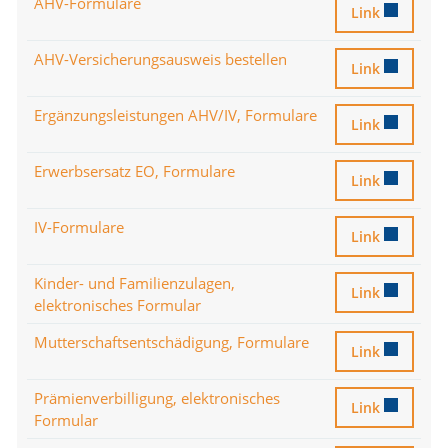
AHV-Formulare
AHV-Formular
Link
AHV-Versicherungsausweis bestellen
AHV-Versicher
Link
Ergänzungsleistungen AHV/IV, Formulare
Ergänzungslei
Link
Erwerbsersatz EO, Formulare
Erwerbsersatz
Link
IV-Formulare
IV-Formulare
Link
Kinder- und Familienzulagen,
Kinder- und F
Link
elektronisches Formular
Mutterschaftsentschädigung, Formulare
Mutterschafts
Link
Prämienverbilligung, elektronisches
Prämienverbil
Link
Formular