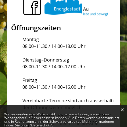
Öffnungszeiten
Montag
08.00–11.30 / 14.00–18.00 Uhr
Dienstag–Donnerstag
08.00–11.30 / 14.00–17.00 Uhr
Freitag
08.00–11.30 / 14.00–16.00 Uhr
Vereinbarte Termine sind auch ausserhalb
der Öffnungszeiten möglich.
×
Webstatistik
Wir verwenden eine Webstatistik, um herauszufinden, wie wir unser
Webangebot für Sie verbessern können. Alle Daten werden anonymisiert
und in Rechenzentren in der Schweiz verarbeitet. Mehr Informationen
Links
Sitemap
Index
Impressum
finden Sie unter
“Datenschutz“
.