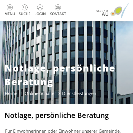
zur Startseite
Direkt zur Hauptnavigation
Direkt zum Inhalt
Direkt zur Suche
Direkt zum Stichwortverzeichnis
Kopfzeile
MENÜ
SUCHE
LOGIN
KONTAKT
Notlage, persönliche
Beratung
Home
Online-Schalter
Dienstleistungen
(ausgewählt)
Notlage, persönliche Beratung
Für Einwohnerinnen oder Einwohner unserer Gemeinde,