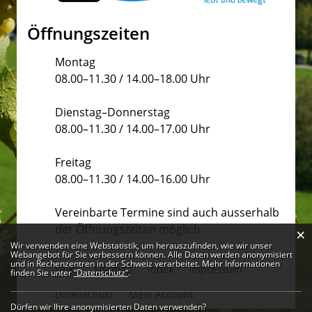
Öffnungszeiten
Montag
08.00–11.30 / 14.00–18.00 Uhr
Dienstag–Donnerstag
08.00–11.30 / 14.00–17.00 Uhr
Freitag
08.00–11.30 / 14.00–16.00 Uhr
Vereinbarte Termine sind auch ausserhalb
der Öffnungszeiten möglich.
×
Webstatistik
Wir verwenden eine Webstatistik, um herauszufinden, wie wir unser
Webangebot für Sie verbessern können. Alle Daten werden anonymisiert
und in Rechenzentren in der Schweiz verarbeitet. Mehr Informationen
Links
Sitemap
Index
Impressum
finden Sie unter
“Datenschutz“
.
Datenschutz
Mein Account
Dürfen wir Ihre anonymisierten Daten verwenden?